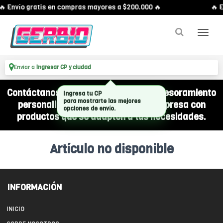
🔥 Envío gratis en compras mayores a $200.000 🔥
🔥 E
Enviar a
Ingresar CP y ciudad
Contáctanos por WhatsApp y recibí asesoramiento
Ingresa tu CP
para mostrarte las mejores
personalizado para equipar a tu empresa con
opciones de envío.
productos que se adapten a tus necesidades.
Artículo no disponible
INFORMACIÓN
INICIO