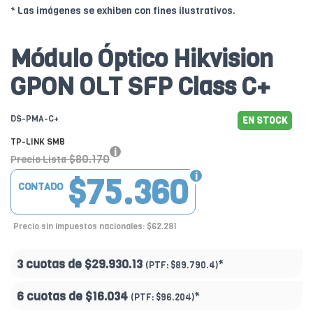
* Las imágenes se exhiben con fines ilustrativos.
Módulo Óptico Hikvision
GPON OLT SFP Class C+
DS-PMA-C+
EN STOCK
TP-LINK SMB
$80.170
Precio Lista
$75.360
CONTADO
Precio sin impuestos nacionales: $62.281
3 cuotas de
$29.930.13
*
(PTF:
$89.790.4)
6 cuotas de
$16.034
*
(PTF:
$96.204)