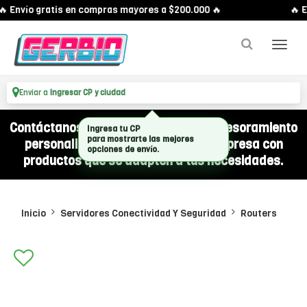
 Envío gratis en compras mayores a $200.000 🔥
🔥 E
Enviar a
Ingresar CP y ciudad
Contáctanos por WhatsApp y recibí asesoramiento
Ingresa tu CP
para mostrarte las mejores
personalizado para equipar a tu empresa con
opciones de envío.
productos que se adapten a tus necesidades.
Inicio
Servidores Conectividad Y Seguridad
Routers