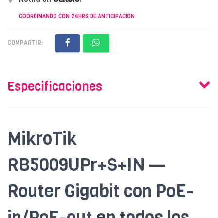
COORDINANDO CON 24HRS DE ANTICIPACION
COMPARTIR:
Especificaciones
MikroTik
RB5009UPr+S+IN —
Router Gigabit con PoE-
in/PoE-out en todos los