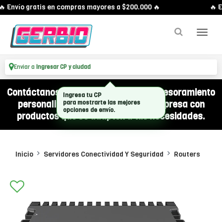
 Envío gratis en compras mayores a $200.000 🔥
🔥 En
Enviar a
Ingresar CP y ciudad
Contáctanos por WhatsApp y recibí asesoramiento
personalizado para equipar a tu empresa con
productos que se adapten a tus necesidades.
Inicio
Servidores Conectividad Y Seguridad
Routers