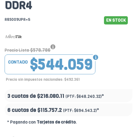
DDR4
RB5009UPR+S
EN STOCK
$578.786
Precio Lista
$544.059
CONTADO
Precio sin impuestos nacionales: $492.361
3 cuotas de
$216.080.11
*
(PTF:
$648.240.32)
6 cuotas de
$115.757.2
*
(PTF:
$694.543.2)
* Pagando con
Tarjetas de crédito
.