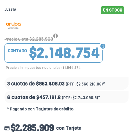
JL261A
EN STOCK
$2.285.909
Precio Lista
$2.148.754
CONTADO
Precio sin impuestos nacionales: $1.944.574
3 cuotas de
$853.406.03
*
(PTF:
$2.560.218.08)
6 cuotas de
$457.181.8
*
(PTF:
$2.743.090.8)
* Pagando con
Tarjetas de crédito
.
$2.285.909
con Tarjeta