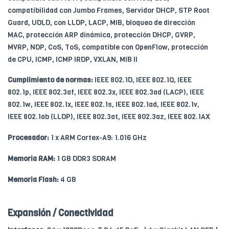
compatibilidad con Jumbo Frames, Servidor DHCP, STP Root
Guard, UDLD, con LLDP, LACP, MIB, bloqueo de dirección
MAC, protección ARP dinámica, protección DHCP, GVRP,
MVRP, NDP, CoS, ToS, compatible con OpenFlow, protección
de CPU, ICMP, ICMP IRDP, VXLAN, MIB II
Cumplimiento de normas:
IEEE 802.1D, IEEE 802.1Q, IEEE
802.1p, IEEE 802.3af, IEEE 802.3x, IEEE 802.3ad (LACP), IEEE
802.1w, IEEE 802.1x, IEEE 802.1s, IEEE 802.1ad, IEEE 802.1v,
IEEE 802.1ab (LLDP), IEEE 802.3at, IEEE 802.3az, IEEE 802.1AX
Procesador:
1 x ARM Cortex-A9: 1.016 GHz
Memoria RAM:
1 GB DDR3 SDRAM
Memoria Flash:
4 GB
Expansión / Conectividad