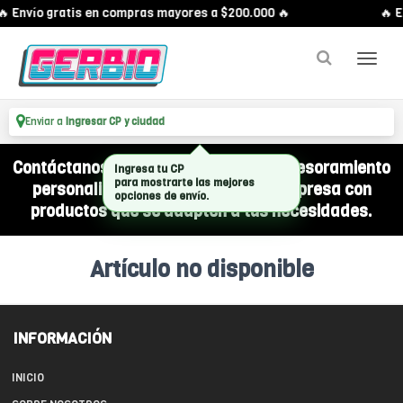
 Envío gratis en compras mayores a $200.000 🔥
🔥 E
Enviar a
Ingresar CP y ciudad
Contáctanos por WhatsApp y recibí asesoramiento
Ingresa tu CP
para mostrarte las mejores
personalizado para equipar a tu empresa con
opciones de envío.
productos que se adapten a tus necesidades.
Artículo no disponible
INFORMACIÓN
INICIO