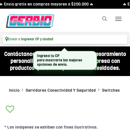
 Envío gratis en compras mayores a $200.000 🔥
🔥 En
Enviar a
Ingresar CP y ciudad
Contáctanos por WhatsApp y recibí asesoramiento
personalizado para equipar a tu empresa con
productos que se adapten a tus necesidades.
Inicio
Servidores Conectividad Y Seguridad
Switches
* Las imágenes se exhiben con fines ilustrativos.