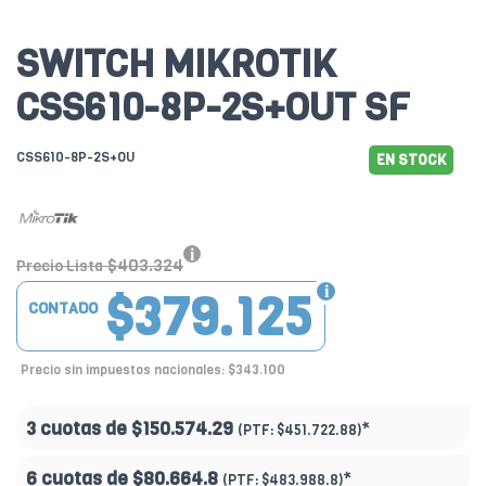
SWITCH MIKROTIK
CSS610-8P-2S+OUT SF
CSS610-8P-2S+OU
EN STOCK
$403.324
Precio Lista
$379.125
CONTADO
Precio sin impuestos nacionales: $343.100
3 cuotas de
$150.574.29
*
(PTF:
$451.722.88)
6 cuotas de
$80.664.8
*
(PTF:
$483.988.8)