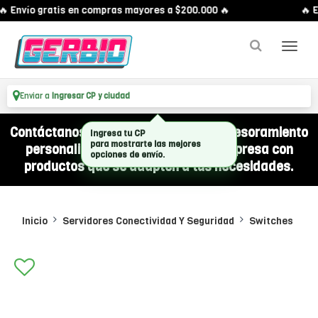
 Envío gratis en compras mayores a $200.000 🔥
🔥 E
Enviar a
Ingresar CP y ciudad
Contáctanos por WhatsApp y recibí asesoramiento
Ingresa tu CP
para mostrarte las mejores
personalizado para equipar a tu empresa con
opciones de envío.
productos que se adapten a tus necesidades.
Inicio
Servidores Conectividad Y Seguridad
Switches