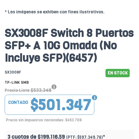
* Las imágenes se exhiben con fines ilustrativos.
SX3008F Switch 8 Puertos
SFP+ A 10G Omada (No
Incluye SFP)(6457)
SX3008F
EN STOCK
TP-LINK SMB
$533.348
Precio Lista
$501.347
CONTADO
Precio sin impuestos nacionales: $453.708
3 cuotas de
$199.116.59
*
(PTF:
$597.349.76)