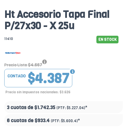
Ht Accesorio Tapa Final
P/27x30 - X 25u
11410
EN STOCK
$4.667
Precio Lista
$4.387
CONTADO
Precio sin impuestos nacionales: $3.626
3 cuotas de
$1.742.35
*
(PTF:
$5.227.04)
6 cuotas de
$933.4
*
(PTF:
$5.600.4)