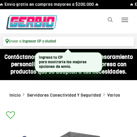
 Envío gratis en compras mayores a $200.000 🔥
🔥 E
Enviar a
Ingresar CP y ciudad
Contáctanos por WhatsApp y recibí asesoramiento
Ingresa tu CP
para mostrarte las mejores
personalizado para equipar a tu empresa con
opciones de envío.
productos que se adapten a tus necesidades.
Inicio
Servidores Conectividad Y Seguridad
Varios