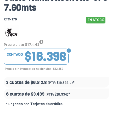
7.60mts
XTC-370
EN STOCK
$17.445
Precio Lista
$16.398
CONTADO
Precio sin impuestos nacionales: $13.552
3 cuotas de
$6.512.8
*
(PTF:
$19.538.4)
6 cuotas de
$3.489
*
(PTF:
$20.934)
* Pagando con
Tarjetas de crédito
.