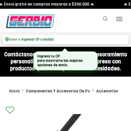
 Envío gratis en compras mayores a $200.000 🔥
🔥 En
Enviar a
Ingresar CP y ciudad
Contáctanos por WhatsApp y recibí asesoramiento
personalizado para equipar a tu empresa con
productos que se adapten a tus necesidades.
Inicio
Componentes Y Accesorios De Pc
Accesorios