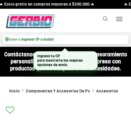
 Envío gratis en compras mayores a $200.000 🔥
🔥 En
Enviar a
Ingresar CP y ciudad
Contáctanos por WhatsApp y recibí asesoramiento
personalizado para equipar a tu empresa con
productos que se adapten a tus necesidades.
Inicio
Componentes Y Accesorios De Pc
Accesorios