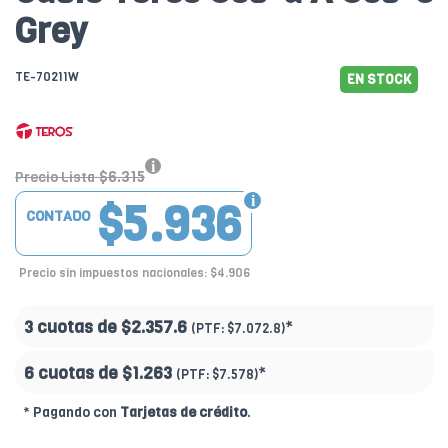
Grey
TE-70211W
EN STOCK
$6.315
Precio Lista
$5.936
CONTADO
Precio sin impuestos nacionales: $4.906
3 cuotas de
$2.357.6
*
(PTF:
$7.072.8)
6 cuotas de
$1.263
*
(PTF:
$7.578)
* Pagando con
Tarjetas de crédito
.