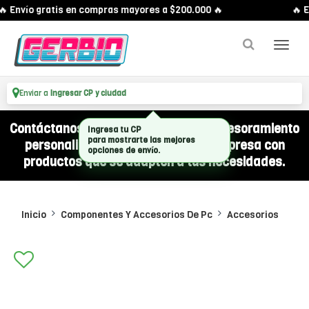
 Envío gratis en compras mayores a $200.000 🔥
🔥 E
Enviar a
Ingresar CP y ciudad
Contáctanos por WhatsApp y recibí asesoramiento
Ingresa tu CP
para mostrarte las mejores
personalizado para equipar a tu empresa con
opciones de envío.
productos que se adapten a tus necesidades.
Inicio
Componentes Y Accesorios De Pc
Accesorios