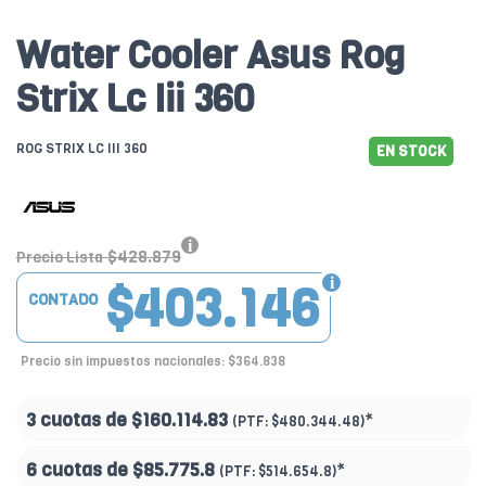
Water Cooler Asus Rog
Strix Lc Iii 360
ROG STRIX LC III 360
EN STOCK
$428.879
Precio Lista
$403.146
CONTADO
Precio sin impuestos nacionales: $364.838
3 cuotas de
$160.114.83
*
(PTF:
$480.344.48)
6 cuotas de
$85.775.8
*
(PTF:
$514.654.8)