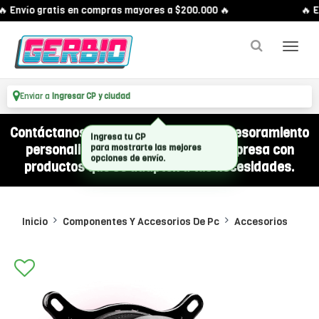
 Envío gratis en compras mayores a $200.000 🔥
🔥 En
Enviar a
Ingresar CP y ciudad
Contáctanos por WhatsApp y recibí asesoramiento
personalizado para equipar a tu empresa con
productos que se adapten a tus necesidades.
Inicio
Componentes Y Accesorios De Pc
Accesorios