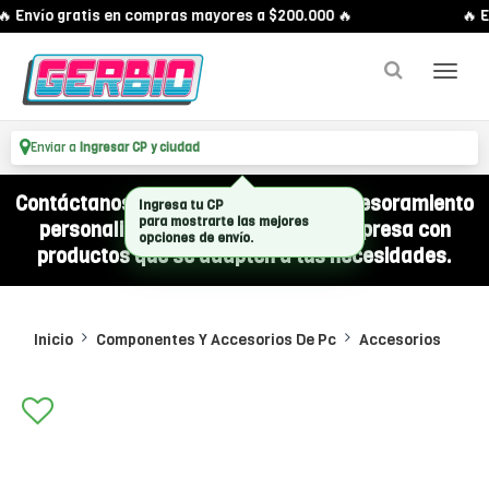
 Envío gratis en compras mayores a $200.000 🔥
🔥 E
Enviar a
Ingresar CP y ciudad
Contáctanos por WhatsApp y recibí asesoramiento
Ingresa tu CP
para mostrarte las mejores
personalizado para equipar a tu empresa con
opciones de envío.
productos que se adapten a tus necesidades.
Inicio
Componentes Y Accesorios De Pc
Accesorios