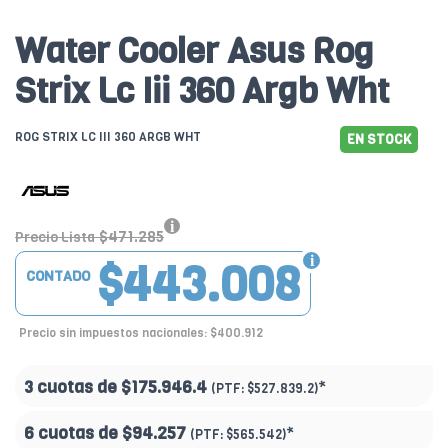
Water Cooler Asus Rog
Strix Lc Iii 360 Argb Wht
ROG STRIX LC III 360 ARGB WHT
EN STOCK
$471.285
Precio Lista
$443.008
CONTADO
Precio sin impuestos nacionales: $400.912
3 cuotas de
$175.946.4
*
(PTF:
$527.839.2)
6 cuotas de
$94.257
*
(PTF:
$565.542)