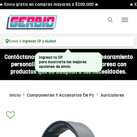
 Envío gratis en compras mayores a $200.000 🔥
🔥 E
Enviar a
Ingresar CP y ciudad
Contáctanos por WhatsApp y recibí asesoramiento
Ingresa tu CP
personalizado para equipar a tu empresa con
para mostrarte las mejores
opciones de envío.
productos que se adapten a tus necesidades.
Inicio
Componentes Y Accesorios De Pc
Auriculares