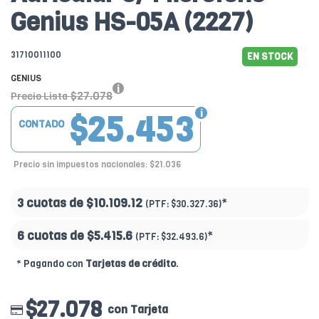
Genius HS-05A (2227)
31710011100
EN STOCK
GENIUS
$27.078
Precio Lista
$25.453
CONTADO
Precio sin impuestos nacionales: $21.036
3 cuotas de
$10.109.12
*
(PTF:
$30.327.36)
6 cuotas de
$5.415.6
*
(PTF:
$32.493.6)
* Pagando con
Tarjetas de crédito
.
$27.078
con Tarjeta