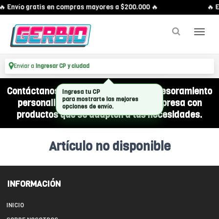
🔥 Envío gratis en compras mayores a $200.000 🔥
🔥 E
Enviar a
Ingresar CP y ciudad
Contáctanos por WhatsApp y recibí asesoramiento
Ingresa tu CP
para mostrarte las mejores
personalizado para equipar a tu empresa con
opciones de envío.
productos que se adapten a tus necesidades.
Artículo no disponible
INFORMACIÓN
INICIO