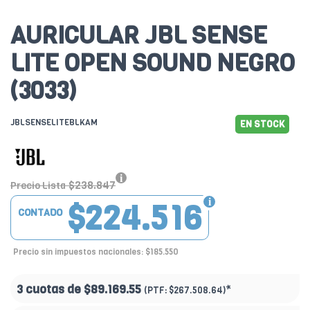
AURICULAR JBL SENSE
LITE OPEN SOUND NEGRO
(3033)
JBLSENSELITEBLKAM
EN STOCK
$238.847
Precio Lista
$224.516
CONTADO
Precio sin impuestos nacionales: $185.550
3 cuotas de
$89.169.55
*
(PTF:
$267.508.64)