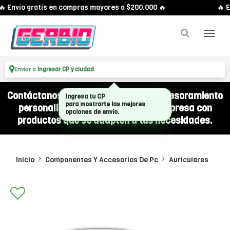
 Envío gratis en compras mayores a $200.000 🔥
🔥 E
Enviar a
Ingresar CP y ciudad
Contáctanos por WhatsApp y recibí asesoramiento
Ingresa tu CP
para mostrarte las mejores
personalizado para equipar a tu empresa con
opciones de envío.
productos que se adapten a tus necesidades.
Inicio
Componentes Y Accesorios De Pc
Auriculares