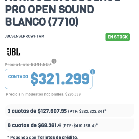
PRO OPEN SOUND
BLANCO (7710)
JBLSENSEPROWHTAM
EN STOCK
$341.807
Precio Lista
$321.299
CONTADO
Precio sin impuestos nacionales: $265.536
3 cuotas de
$127.607.95
*
(PTF:
$382.823.84)
6 cuotas de
$68.361.4
*
(PTF:
$410.168.4)
* Pagando con
Tarjetas de crédito
.