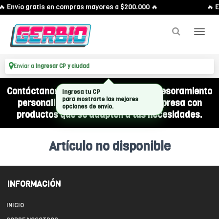
🔥 Envío gratis en compras mayores a $200.000 🔥
🔥 E
Enviar a
Ingresar CP y ciudad
Contáctanos por WhatsApp y recibí asesoramiento
Ingresa tu CP
para mostrarte las mejores
personalizado para equipar a tu empresa con
opciones de envío.
productos que se adapten a tus necesidades.
Artículo no disponible
INFORMACIÓN
INICIO