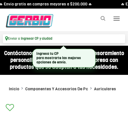
 Envío gratis en compras mayores a $200.000 🔥
🔥 E
Enviar a
Ingresar CP y ciudad
Contáctanos por WhatsApp y recibí asesoramiento
Ingresa tu CP
para mostrarte las mejores
personalizado para equipar a tu empresa con
opciones de envío.
productos que se adapten a tus necesidades.
Inicio
Componentes Y Accesorios De Pc
Auriculares