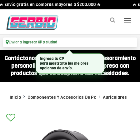
 Envío gratis en compras mayores a $200.000 🔥
🔥 E
Enviar a
Ingresar CP y ciudad
Contáctanos por WhatsApp y recibí asesoramiento
Ingresa tu CP
para mostrarte las mejores
personalizado para equipar a tu empresa con
opciones de envío.
productos que se adapten a tus necesidades.
Inicio
Componentes Y Accesorios De Pc
Auriculares