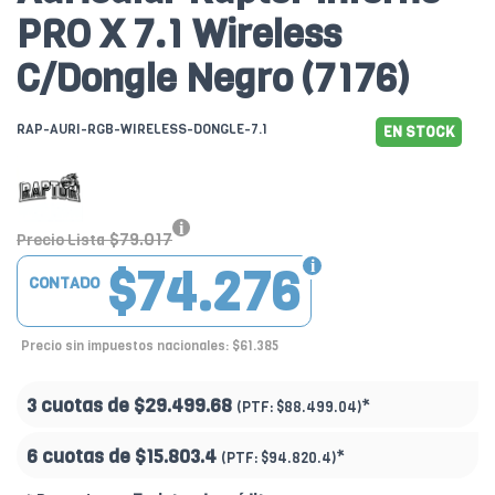
PRO X 7.1 Wireless
C/Dongle Negro (7176)
RAP-AURI-RGB-WIRELESS-DONGLE-7.1
EN STOCK
$79.017
Precio Lista
$74.276
CONTADO
Precio sin impuestos nacionales: $61.385
3 cuotas de
$29.499.68
*
(PTF:
$88.499.04)
6 cuotas de
$15.803.4
*
(PTF:
$94.820.4)