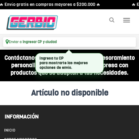
🔥 Envío gratis en compras mayores a $200.000 🔥
🔥 E
Enviar a
Ingresar CP y ciudad
Contáctanos por WhatsApp y recibí asesoramiento
Ingresa tu CP
para mostrarte las mejores
personalizado para equipar a tu empresa con
opciones de envío.
productos que se adapten a tus necesidades.
Artículo no disponible
INFORMACIÓN
INICIO