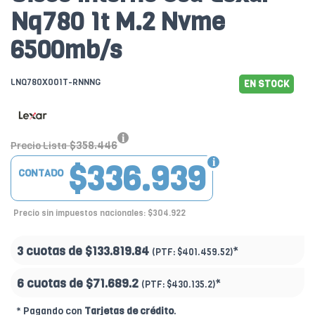
Nq780 1t M.2 Nvme
6500mb/s
LNQ780X001T-RNNNG
EN STOCK
$358.446
Precio Lista
$336.939
CONTADO
Precio sin impuestos nacionales: $304.922
3 cuotas de
$133.819.84
*
(PTF:
$401.459.52)
6 cuotas de
$71.689.2
*
(PTF:
$430.135.2)
* Pagando con
Tarjetas de crédito
.