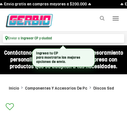
 Envío gratis en compras mayores a $200.000 🔥
🔥 E
Enviar a
Ingresar CP y ciudad
Contáctanos por WhatsApp y recibí asesoramiento
Ingresa tu CP
personalizado para equipar a tu empresa con
para mostrarte las mejores
opciones de envío.
productos que se adapten a tus necesidades.
Inicio
Componentes Y Accesorios De Pc
Discos Ssd