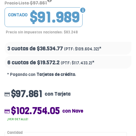
$97.861
Precio Lista
$91.989
CONTADO
Precio sin impuestos nacionales: $83.248
3 cuotas de
$36.534.77
*
(PTF:
$109.604.32)
6 cuotas de
$19.572.2
*
(PTF:
$117.433.2)
* Pagando con
Tarjetas de crédito
.
$97.861
con Tarjeta
$102.754.05
con Nave
¡VER DETALLE!
Cantidad