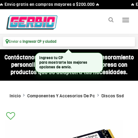
 Envío gratis en compras mayores a $200.000 🔥
🔥 E
Enviar a
Ingresar CP y ciudad
Contáctanos por WhatsApp y recibí asesoramiento
personalizado para equipar a tu empresa con
productos que se adapten a tus necesidades.
Inicio
Componentes Y Accesorios De Pc
Discos Ssd