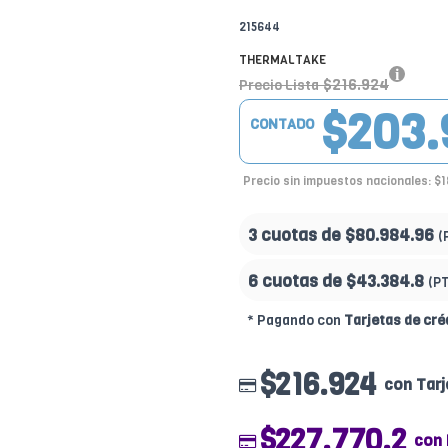
215644
THERMALTAKE
$216.924
Precio Lista
$203.
CONTADO
Precio sin impuestos nacionales: $
3 cuotas de
$80.984.96
(
6 cuotas de
$43.384.8
(P
* Pagando con
Tarjetas de cré
$216.924
con Tarj
$227.770.2
con