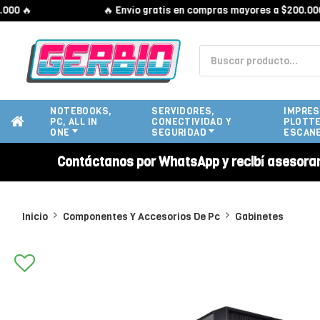

🔥 Envío gratis en compras mayores a $200.000 🔥
NOTEBOOKS,
SERVIDORES,
IMPRES
PC, ALL IN
CONECTIVIDAD Y
PLOTTE
ONE
SEGURIDAD
ESCAN
Contáctanos por WhatsApp y recibí asesora
Inicio
Componentes Y Accesorios De Pc
Gabinetes