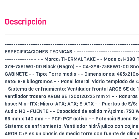
Descripción
--------------------------------------------------------------
ESPECIFICACIONES TECNICAS - ------------------------------
------------- - - - Marca: THERMALTAKE - - Modelo: H390 
3Y9-75S1WG-00 Black (Negro) - - CA-3Y9-75S6WG-00 Snow
GABINETE - - Tipo: Torre media - - Dimensiones: 485x210x
neto: 8-6 kilogramos - - Panel lateral: Vidrio templado de 
- Sistema de enfriamiento: Ventilador frontal ARGB SE de 1
Ventilador trasero ARGB SE 120x120x25 mm x1 - - Ranuras d
base: Mini-ITX; Micro-ATX; ATX; E-ATX - - Puertos de E/S:
Audio HD - FUENTE - - Capacidad de salida mÃ¡xima: 750 
86 mm x 140 mm - - PCF: PCF activo - - Potencia Buena Se
Sistema de enfriamiento: Ventilador hidrÃ¡ulico con cojine
ARGB C+P es un chasis de media torre con fuente de alim