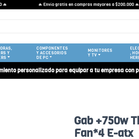
🔥 Envío gratis en compras mayores a $200.000 🔥
ORAS,
COMPONENTES
ELE
MONITORES
RS Y
Y ACCESORIOS
, HO
Y TV
ERS
DE PC
HER
miento personalizado para equipar a tu empresa con p
Gab +750w T
Fan*4 E-atx