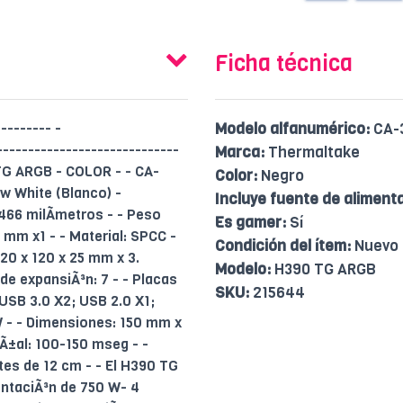
Ficha técnica
-------- -
Modelo alfanumérico:
CA-
---------------------------
Marca:
Thermaltake
TG ARGB - COLOR - - CA-
Color:
Negro
 White (Blanco) -
Incluye fuente de aliment
466 milÃ­metros - - Peso
Es gamer:
Sí
4 mm x1 - - Material: SPCC -
Condición del ítem:
Nuevo
20 x 120 x 25 mm x 3.
Modelo:
H390 TG ARGB
e expansiÃ³n: 7 - - Placas
SKU:
215644
 USB 3.0 X2; USB 2.0 X1;
W - - Dimensiones: 150 mm x
Ã±al: 100-150 mseg - -
tes de 12 cm - - El H390 TG
entaciÃ³n de 750 W- 4