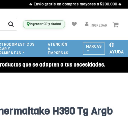
🔥 Envío gratis en compras mayores a $200.000 🔥
Ingresar CP y ciudad
INGRESAR
CTRODOMESTICOS
ATENCIÓN
MARCAS
GAR Y
A
AYUDA
RAMIENTAS
EMPRESAS
roductos que se adapten a tus necesidades.
hermaltake H390 Tg Argb