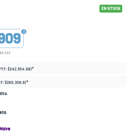
EN STOCK
909
184.533
*
PTF:
$242.954.88)
*
TF:
$260.308.8)
dito
.
eta
 Nave