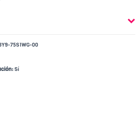
3Y9-75S1WG-00
ación:
Sí