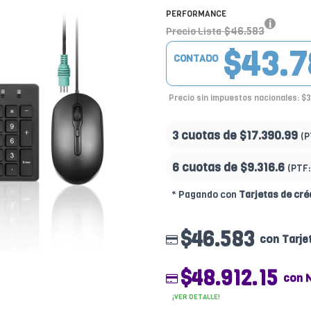
PERFORMANCE
$46.583
Precio Lista
$43.7
CONTADO
Precio sin impuestos nacionales: $
3 cuotas de
$17.390.99
(P
6 cuotas de
$9.316.6
(PTF
* Pagando con
Tarjetas de cré
$46.583
con Tarje
$48.912.15
con 
¡VER DETALLE!