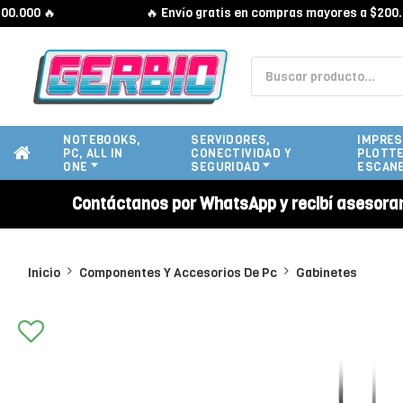
0 🔥
🔥 Envío gratis en compras mayores a $200.000 
NOTEBOOKS,
SERVIDORES,
IMPRES
PC, ALL IN
CONECTIVIDAD Y
PLOTTE
ONE
SEGURIDAD
ESCAN
Contáctanos por WhatsApp y recibí asesora
Inicio
Componentes Y Accesorios De Pc
Gabinetes