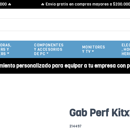

🔥 Envío gratis en compras mayores a $200.000 🔥
ORAS,
COMPONENTES
ELE
MONITORES
RS Y
Y ACCESORIOS
, HO
Y TV
ERS
DE PC
HER
miento personalizado para equipar a tu empresa con p
Gab Perf Ki
214497