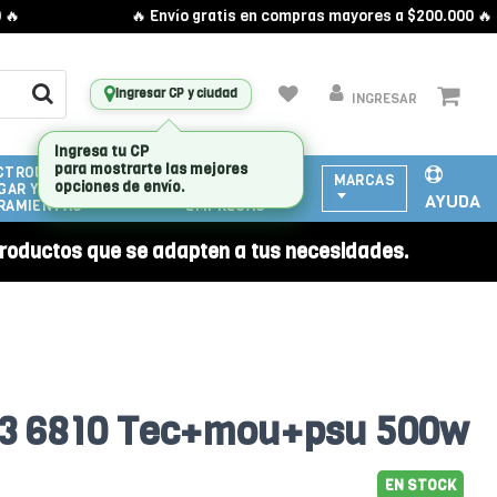
🔥 Envío gratis en compras mayores a $200.000 🔥
Ingresar CP y ciudad
INGRESAR
CTRODOMESTICOS
ATENCIÓN
MARCAS
GAR Y
A
AYUDA
RAMIENTAS
EMPRESAS
roductos que se adapten a tus necesidades.
tx3 6810 Tec+mou+psu 500w
EN STOCK