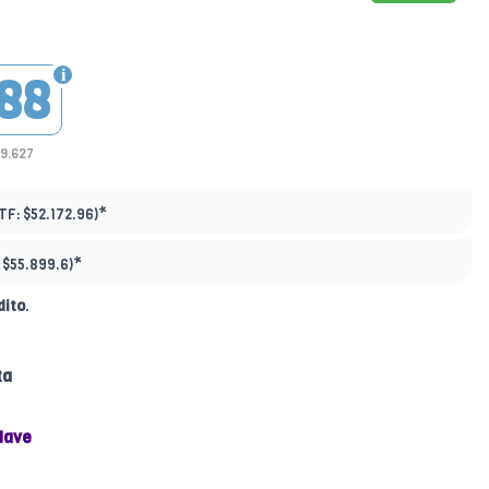
88
39.627
*
TF:
$52.172.96)
*
:
$55.899.6)
dito
.
ta
Nave