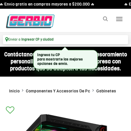
 Envío gratis en compras mayores a $200.000 🔥
🔥 E
Enviar a
Ingresar CP y ciudad
Contáctanos por WhatsApp y recibí asesoramiento
Ingresa tu CP
personalizado para equipar a tu empresa con
para mostrarte las mejores
opciones de envío.
productos que se adapten a tus necesidades.
Inicio
Componentes Y Accesorios De Pc
Gabinetes