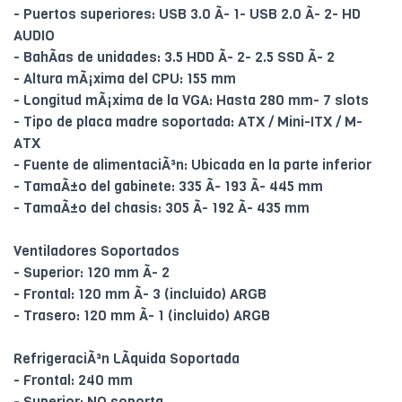
- Puertos superiores: USB 3.0 Ã- 1- USB 2.0 Ã- 2- HD
AUDIO
- BahÃ­as de unidades: 3.5 HDD Ã- 2- 2.5 SSD Ã- 2
- Altura mÃ¡xima del CPU: 155 mm
- Longitud mÃ¡xima de la VGA: Hasta 280 mm- 7 slots
- Tipo de placa madre soportada: ATX / Mini-ITX / M-
ATX
- Fuente de alimentaciÃ³n: Ubicada en la parte inferior
- TamaÃ±o del gabinete: 335 Ã- 193 Ã- 445 mm
- TamaÃ±o del chasis: 305 Ã- 192 Ã- 435 mm
Ventiladores Soportados
- Superior: 120 mm Ã- 2
- Frontal: 120 mm Ã- 3 (incluido) ARGB
- Trasero: 120 mm Ã- 1 (incluido) ARGB
RefrigeraciÃ³n LÃ­quida Soportada
- Frontal: 240 mm
- Superior: NO soporta