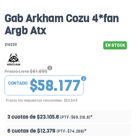
Gab Arkham Cozu 4*fan
Argb Atx
216220
EN STOCK
$61.890
Precio Lista
$58.177
CONTADO
Precio sin impuestos nacionales: $52.649
3 cuotas de
$23.105.6
*
(PTF:
$69.316.8)
6 cuotas de
$12.378
*
(PTF:
$74.268)