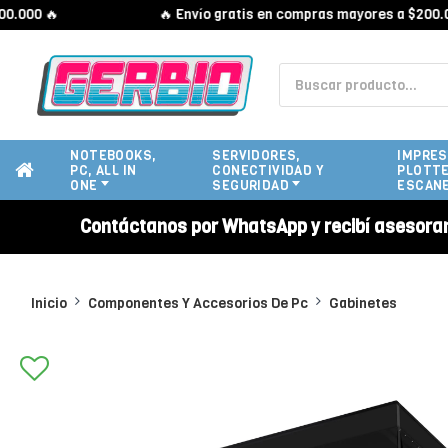
0 🔥
🔥 Envío gratis en compras mayores a $200.000 
NOTEBOOKS,
SERVIDORES,
IMPRES
PC, ALL IN
CONECTIVIDAD Y
PLOTTE
ONE
SEGURIDAD
ESCAN
Contáctanos por WhatsApp y recibí asesora
Inicio
Componentes Y Accesorios De Pc
Gabinetes