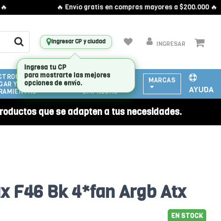
🔥 Envío gratis en compras mayores a $200.000 🔥
Ingresar CP y ciudad
INGRESAR
CTRODOMESTICOS
ATENCIÓN
MARCAS
GAR Y
A
AYUDA
RAMIENTAS
EMPRESAS
roductos que se adapten a tus necesidades.
 F46 Bk 4*fan Argb Atx
EN STOCK