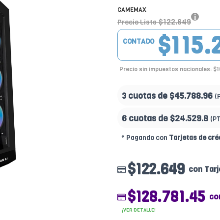
GAMEMAX
$122.649
Precio Lista
$115.
CONTADO
Precio sin impuestos nacionales: $
3 cuotas de
$45.788.96
(
6 cuotas de
$24.529.8
(P
* Pagando con
Tarjetas de cré
$122.649
con Tarj
$128.781.45
co
¡VER DETALLE!