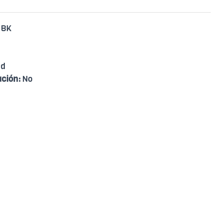
 BK
ad
ación:
No