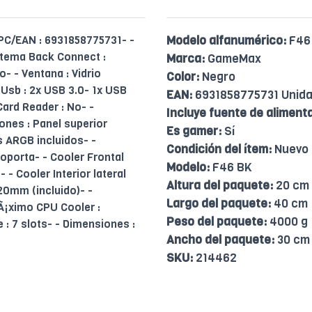
UPC/EAN : 6931858775731- -
Modelo alfanumérico:
F46
stema Back Connect :
Marca:
GameMax
o- - Ventana : Vidrio
Color:
Negro
- Usb : 2x USB 3.0- 1x USB
EAN:
6931858775731 Unid
ard Reader : No- -
Incluye fuente de aliment
ones : Panel superior
Es gamer:
Sí
s ARGB incluidos- -
Condición del ítem:
Nuevo
oporta- - Cooler Frontal
Modelo:
F46 BK
- Cooler Interior lateral
Altura del paquete:
20 cm
20mm (incluido)- -
Largo del paquete:
40 cm
¡ximo CPU Cooler :
Peso del paquete:
4000 g
e : 7 slots- - Dimensiones :
Ancho del paquete:
30 cm
SKU:
214462