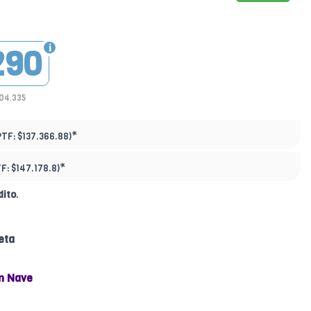
290
104.335
*
PTF:
$137.366.88)
*
TF:
$147.178.8)
dito
.
eta
n Nave