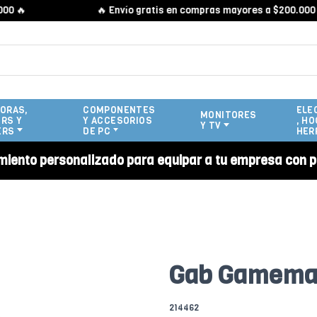

🔥 Envío gratis en compras mayores a $200.000 🔥
ORAS,
COMPONENTES
ELE
MONITORES
RS Y
Y ACCESORIOS
, HO
Y TV
ERS
DE PC
HER
miento personalizado para equipar a tu empresa con p
Gab Gamemax
214462