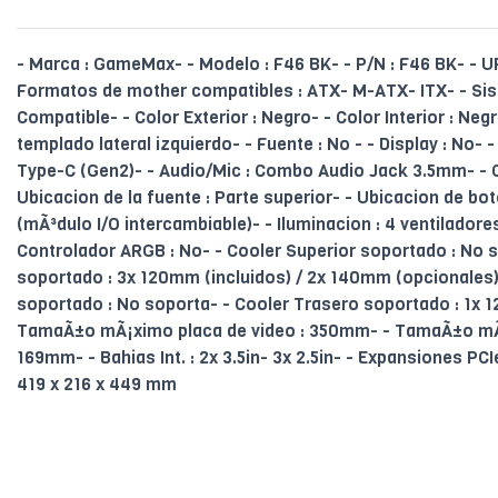
- Marca : GameMax- - Modelo : F46 BK- - P/N : F46 BK- - 
Formatos de mother compatibles : ATX- M-ATX- ITX- - Si
Compatible- - Color Exterior : Negro- - Color Interior : Negr
templado lateral izquierdo- - Fuente : No - - Display : No- 
Type-C (Gen2)- - Audio/Mic : Combo Audio Jack 3.5mm- - C
Ubicacion de la fuente : Parte superior- - Ubicacion de bot
(mÃ³dulo I/O intercambiable)- - Iluminacion : 4 ventiladore
Controlador ARGB : No- - Cooler Superior soportado : No s
soportado : 3x 120mm (incluidos) / 2x 140mm (opcionales)- 
soportado : No soporta- - Cooler Trasero soportado : 1x 1
TamaÃ±o mÃ¡ximo placa de video : 350mm- - TamaÃ±o mÃ
169mm- - Bahias Int. : 2x 3.5in- 3x 2.5in- - Expansiones PCI
419 x 216 x 449 mm