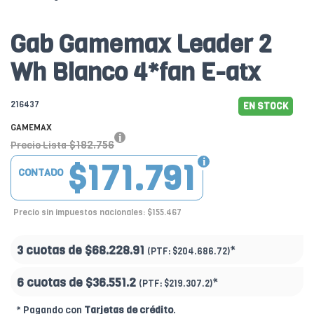
Gab Gamemax Leader 2
Wh Blanco 4*fan E-atx
216437
EN STOCK
GAMEMAX
$182.756
Precio Lista
$171.791
CONTADO
Precio sin impuestos nacionales: $155.467
3 cuotas de
$68.228.91
*
(PTF:
$204.686.72)
6 cuotas de
$36.551.2
*
(PTF:
$219.307.2)
* Pagando con
Tarjetas de crédito
.