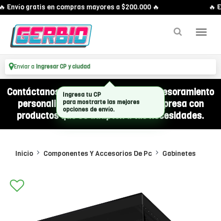
 Envío gratis en compras mayores a $200.000 🔥
🔥 En
Enviar a
Ingresar CP y ciudad
Contáctanos por WhatsApp y recibí asesoramiento
personalizado para equipar a tu empresa con
productos que se adapten a tus necesidades.
Inicio
Componentes Y Accesorios De Pc
Gabinetes