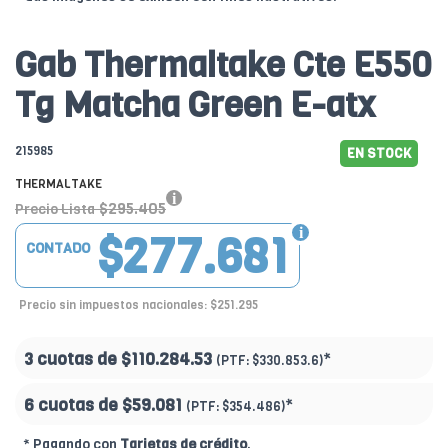
Gab Thermaltake Cte E550
Tg Matcha Green E-atx
215985
EN STOCK
THERMALTAKE
$295.405
Precio Lista
$277.681
CONTADO
Precio sin impuestos nacionales: $251.295
3 cuotas de
$110.284.53
*
(PTF:
$330.853.6)
6 cuotas de
$59.081
*
(PTF:
$354.486)
* Pagando con
Tarjetas de crédito
.