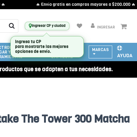
🔥 Envío gratis en compras mayores a $200.000 🔥
Ingresar CP y ciudad
INGRESAR
CTRODOMESTICOS
ATENCIÓN
MARCAS
GAR Y
A
AYUDA
RAMIENTAS
EMPRESAS
roductos que se adapten a tus necesidades.
take The Tower 300 Matcha