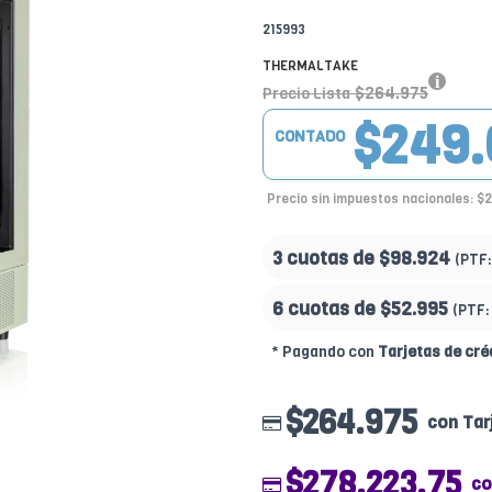
215993
THERMALTAKE
$264.975
Precio Lista
$249.
CONTADO
Precio sin impuestos nacionales: $
3 cuotas de
$98.924
(PTF
6 cuotas de
$52.995
(PTF:
* Pagando con
Tarjetas de cré
$264.975
con Tar
$278.223.75
co