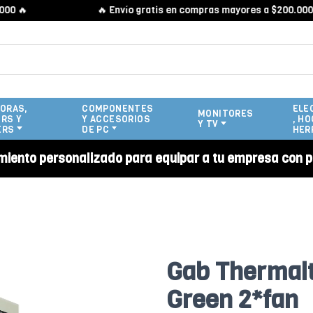

🔥 Envío gratis en compras mayores a $200.000 🔥
ORAS,
COMPONENTES
ELE
MONITORES
RS Y
Y ACCESORIOS
, HO
Y TV
ERS
DE PC
HER
miento personalizado para equipar a tu empresa con p
Gab Thermal
Green 2*fan