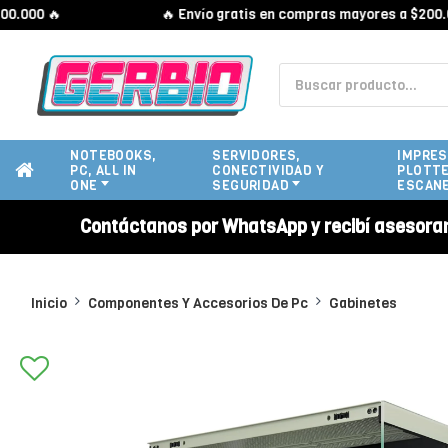
0 🔥
🔥 Envío gratis en compras mayores a $200.000 
NOTEBOOKS,
SERVIDORES,
IMPRES
PC, ALL IN
CONECTIVIDAD Y
PLOTTE
ONE
SEGURIDAD
ESCAN
Contáctanos por WhatsApp y recibí asesora
Inicio
Componentes Y Accesorios De Pc
Gabinetes