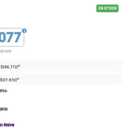
EN STOCK
077
225.409
*
:
$296.772)
*
$317.970)
dito
.
jeta
n Nave