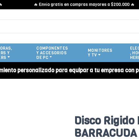
🔥 Envío gratis en compras mayores a $200.000 🔥
ORAS,
COMPONENTES
ELE
MONITORES
RS Y
Y ACCESORIOS
, HO
Y TV
ERS
DE PC
HER
miento personalizado para equipar a tu empresa con p
Disco Rigido 
BARRACUDA