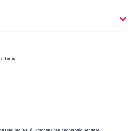
 interno
 Queuing (NCQ), Halogen Free, tecnología Seagate