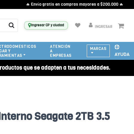
🔥 Envío gratis en compras mayores a $200.000 🔥
Ingresar CP y ciudad
INGRESAR
CTRODOMESTICOS
ATENCIÓN
MARCAS
GAR Y
A
AYUDA
RAMIENTAS
EMPRESAS
roductos que se adapten a tus necesidades.
Interno Seagate 2TB 3.5