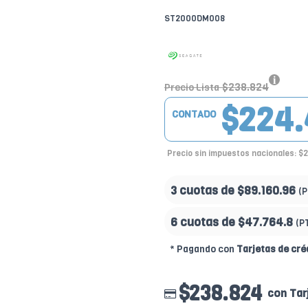
ST2000DM008
$238.824
Precio Lista
$224.
CONTADO
Precio sin impuestos nacionales: $
3 cuotas de
$89.160.96
(
6 cuotas de
$47.764.8
(P
* Pagando con
Tarjetas de cré
$238.824
con Tar