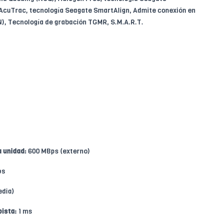
AcuTrac, tecnología Seagate SmartAlign, Admite conexión en
), Tecnología de grabación TGMR, S.M.A.R.T.
a unidad:
600 MBps (externo)
ps
edia)
pista:
1 ms