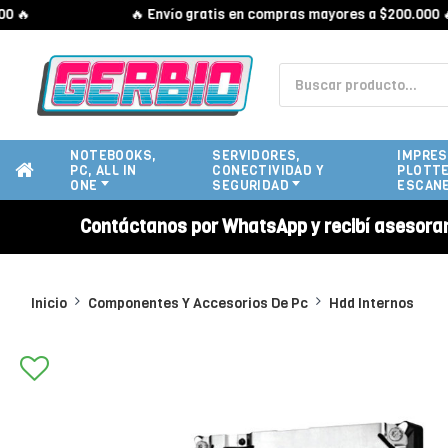
🔥 Envío gratis en compras mayores a $200.000 🔥
NOTEBOOKS,
SERVIDORES,
IMPRES
PC, ALL IN
CONECTIVIDAD Y
PLOTTE
ONE
SEGURIDAD
ESCAN
Contáctanos por WhatsApp y recibí asesora
Inicio
Componentes Y Accesorios De Pc
Hdd Internos