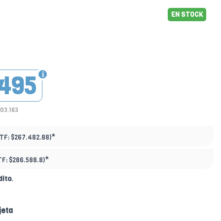
EN STOCK
495
203.163
*
PTF:
$267.482.88)
*
TF:
$286.588.8)
dito
.
jeta