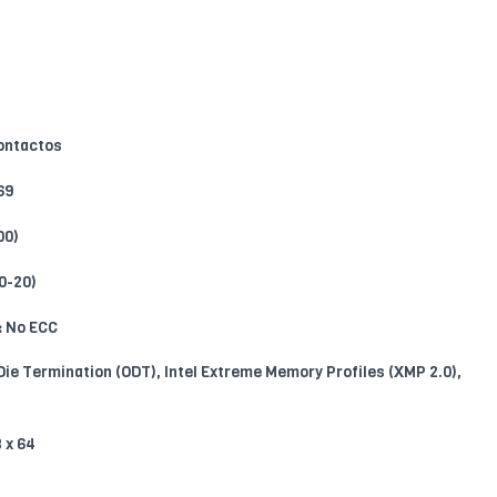
ontactos
69
00)
0-20)
:
No ECC
Die Termination (ODT), Intel Extreme Memory Profiles (XMP 2.0),
 x 64