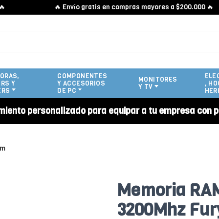
🔥 Envío gratis en compras mayores a $200.000 🔥
ORAS,
COMPONENTES
ELE
MONITORES
RS Y
Y ACCESORIOS
, HO
Y TV
ERS
DE PC
HER
miento personalizado para equipar a tu empresa con p
am
Memoria RAM
3200Mhz Fur