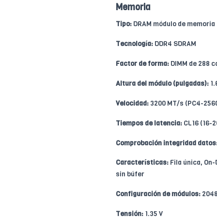
Memoria
Tipo:
DRAM módulo de memoria
Tecnología:
DDR4 SDRAM
Factor de forma:
DIMM de 288 c
Altura del módulo (pulgadas):
1.
Velocidad:
3200 MT/s (PC4-256
Tiempos de latencia:
CL16 (16-2
Comprobación integridad datos
Características:
Fila única, On-
sin búfer
Configuración de módulos:
2048
Tensión:
1.35 V