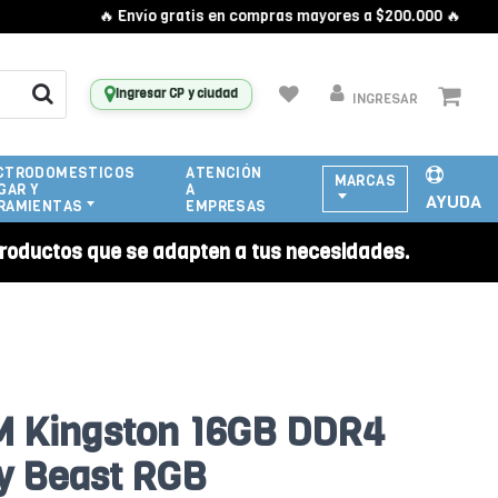
🔥 Envío gratis en compras mayores a $200.000 🔥
Ingresar CP y ciudad
INGRESAR
CTRODOMESTICOS
ATENCIÓN
MARCAS
GAR Y
A
AYUDA
RAMIENTAS
EMPRESAS
roductos que se adapten a tus necesidades.
 Kingston 16GB DDR4
y Beast RGB