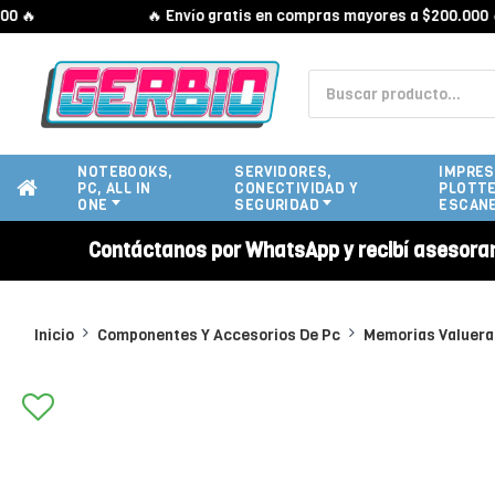

🔥 Envío gratis en compras mayores a $200.000 🔥
NOTEBOOKS,
SERVIDORES,
IMPRES
PC, ALL IN
CONECTIVIDAD Y
PLOTTE
ONE
SEGURIDAD
ESCAN
Contáctanos por WhatsApp y recibí asesora
Inicio
Componentes Y Accesorios De Pc
Memorias Valuer