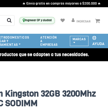
🔥 Envío gratis en compras mayores a $200.000 🔥
Ingresar CP y ciudad
INGRESAR
CTRODOMESTICOS
ATENCIÓN
MARCAS
GAR Y
A
AYUDA
RAMIENTAS
EMPRESAS
roductos que se adapten a tus necesidades.
 Kingston 32GB 3200Mhz
C SODIMM