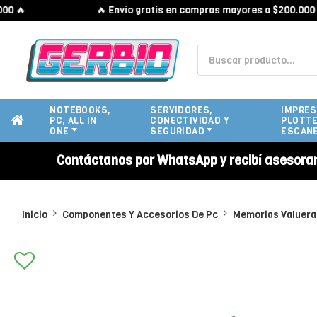

🔥 Envío gratis en compras mayores a $200.000 🔥
NOTEBOOKS,
SERVIDORES,
IMPRES
PC, ALL IN
CONECTIVIDAD Y
PLOTTE
ONE
SEGURIDAD
ESCAN
Contáctanos por WhatsApp y recibí asesora
Inicio
Componentes Y Accesorios De Pc
Memorias Valuer