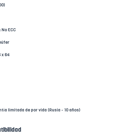
00)
:
No ECC
búfer
 x 64
tía limitada de por vida (Rusia - 10 años)
tibilidad