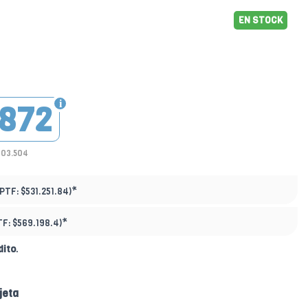
EN STOCK
.872
403.504
*
(PTF:
$531.251.84)
*
TF:
$569.198.4)
dito
.
jeta