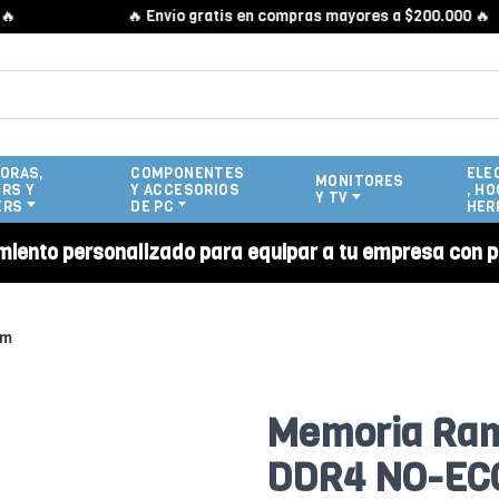
🔥 Envío gratis en compras mayores a $200.000 🔥
ORAS,
COMPONENTES
ELE
MONITORES
RS Y
Y ACCESORIOS
, HO
Y TV
ERS
DE PC
HER
miento personalizado para equipar a tu empresa con p
am
Memoria Ram
DDR4 NO-EC