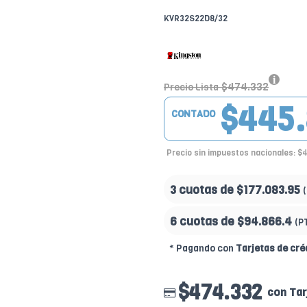
KVR32S22D8/32
$474.332
Precio Lista
$445
CONTADO
Precio sin impuestos nacionales: $
3 cuotas de
$177.083.95
6 cuotas de
$94.866.4
(P
* Pagando con
Tarjetas de cré
$474.332
con Tar