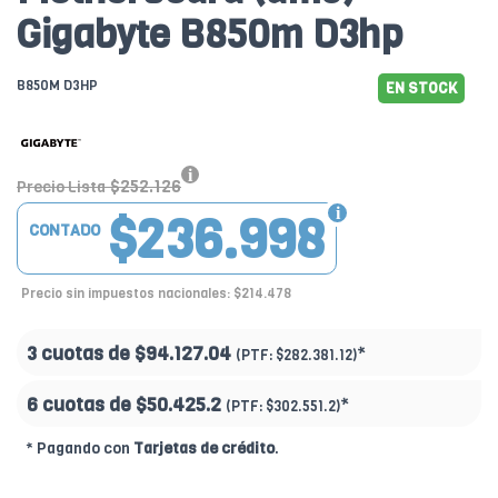
Gigabyte B850m D3hp
B850M D3HP
EN STOCK
$252.126
Precio Lista
$236.998
CONTADO
Precio sin impuestos nacionales: $214.478
3 cuotas de
$94.127.04
*
(PTF:
$282.381.12)
6 cuotas de
$50.425.2
*
(PTF:
$302.551.2)
* Pagando con
Tarjetas de crédito
.