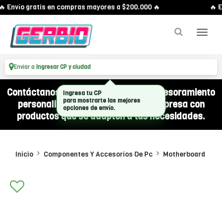
 Envío gratis en compras mayores a $200.000 🔥
🔥 E
Enviar a
Ingresar CP y ciudad
Contáctanos por WhatsApp y recibí asesoramiento
Ingresa tu CP
personalizado para equipar a tu empresa con
para mostrarte las mejores
opciones de envío.
productos que se adapten a tus necesidades.
Inicio
Componentes Y Accesorios De Pc
Motherboard