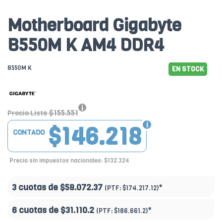
Motherboard Gigabyte
B550M K AM4 DDR4
B550M K
EN STOCK
$155.551
Precio Lista
$146.218
CONTADO
Precio sin impuestos nacionales: $132.324
3 cuotas de
$58.072.37
*
(PTF:
$174.217.12)
6 cuotas de
$31.110.2
*
(PTF:
$186.661.2)