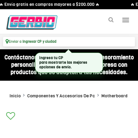
 Envío gratis en compras mayores a $200.000 🔥
🔥 E
Enviar a
Ingresar CP y ciudad
Contáctanos por WhatsApp y recibí asesoramiento
Ingresa tu CP
para mostrarte las mejores
personalizado para equipar a tu empresa con
opciones de envío.
productos que se adapten a tus necesidades.
Inicio
Componentes Y Accesorios De Pc
Motherboard