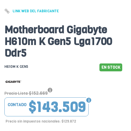
LINK WEB DEL FABRICANTE
Motherboard Gigabyte
H610m K Gen5 Lga1700
Ddr5
H610M K GEN5
EN STOCK
$152.669
Precio Lista
$143.509
CONTADO
Precio sin impuestos nacionales: $129.872