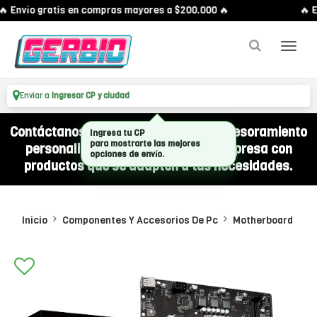
 Envío gratis en compras mayores a $200.000 🔥
🔥 En
Enviar a
Ingresar CP y ciudad
Contáctanos por WhatsApp y recibí asesoramiento
personalizado para equipar a tu empresa con
productos que se adapten a tus necesidades.
Inicio
Componentes Y Accesorios De Pc
Motherboard