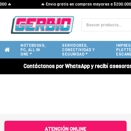
0 🔥
🔥 Envío gratis en compras mayores a $200.000 
NOTEBOOKS,
SERVIDORES,
IMPRES
PC, ALL IN
CONECTIVIDAD Y
PLOTTE
ONE
SEGURIDAD
ESCAN
Contáctanos por WhatsApp y recibí asesora
ATENCIÓN ONLINE