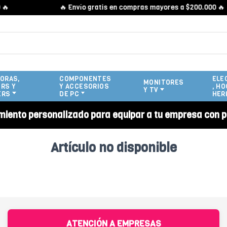

🔥 Envío gratis en compras mayores a $200.000 🔥
ORAS,
COMPONENTES
ELE
MONITORES
RS Y
Y ACCESORIOS
, HO
Y TV
ERS
DE PC
HER
miento personalizado para equipar a tu empresa con p
Artículo no disponible
ATENCIÓN A EMPRESAS