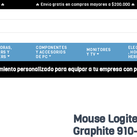
🔥 Envío gratis en compras mayores a $200.000 🔥
ORAS,
COMPONENTES
ELE
MONITORES
RS Y
Y ACCESORIOS
, HO
Y TV
ERS
DE PC
HER
miento personalizado para equipar a tu empresa con p
Mouse Logite
Graphite 910