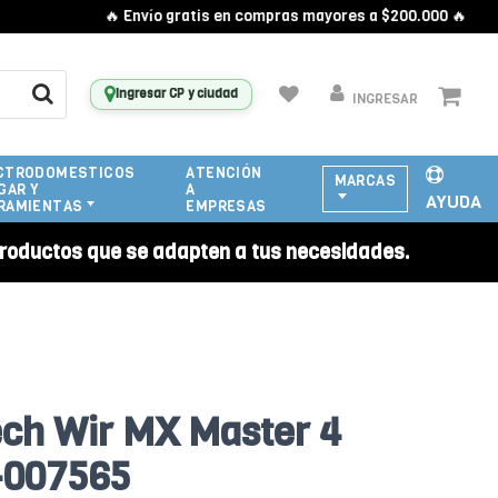
🔥 Envío gratis en compras mayores a $200.000 🔥
Ingresar CP y ciudad
INGRESAR
CTRODOMESTICOS
ATENCIÓN
MARCAS
GAR Y
A
AYUDA
RAMIENTAS
EMPRESAS
roductos que se adapten a tus necesidades.
ch Wir MX Master 4
-007565