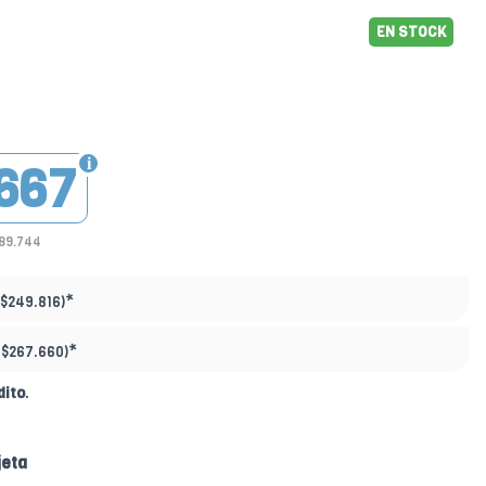
EN STOCK
667
189.744
*
$249.816)
*
:
$267.660)
dito
.
jeta