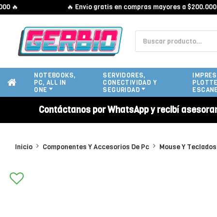
🔥
🔥 Envío gratis en compras mayores a $200.000 🔥
NOTEBOOKS,
SERVIDORES,
IMPRES
PC, ALL IN
CONECTIVIDAD Y
PLOTTE
ONE
SEGURIDAD
ESCAN
Contáctanos por WhatsApp y recibí asesora
Inicio
Componentes Y Accesorios De Pc
Mouse Y Teclados