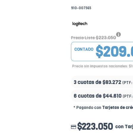
910-007565
$223.050
Precio Lista
$209.
CONTADO
Precio sin impuestos nacionales: $
3 cuotas de
$83.272
(PTF:
6 cuotas de
$44.610
(PTF
* Pagando con
Tarjetas de cré
$223.050
con Tar