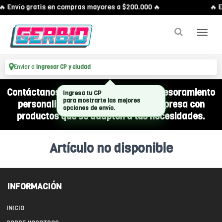
🔥 Envío gratis en compras mayores a $200.000 🔥
🔥 E
Enviar a
Ingresar CP y ciudad
Contáctanos por WhatsApp y recibí asesoramiento
Ingresa tu CP
para mostrarte las mejores
personalizado para equipar a tu empresa con
opciones de envío.
productos que se adapten a tus necesidades.
Artículo no disponible
INFORMACIÓN
INICIO