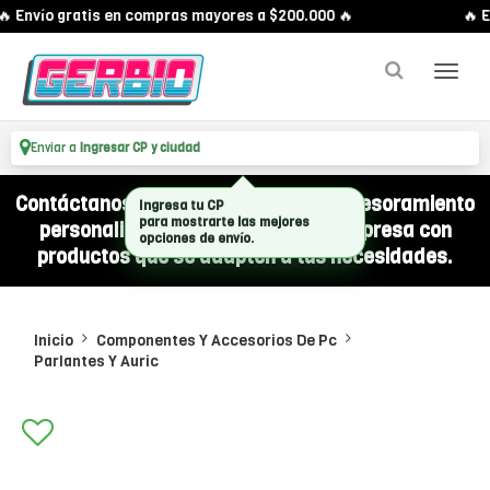
 Envío gratis en compras mayores a $200.000 🔥
🔥 E
Enviar a
Ingresar CP y ciudad
Contáctanos por WhatsApp y recibí asesoramiento
Ingresa tu CP
personalizado para equipar a tu empresa con
para mostrarte las mejores
opciones de envío.
productos que se adapten a tus necesidades.
Inicio
Componentes Y Accesorios De Pc
Parlantes Y Auric