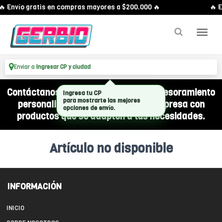
🔥 Envío gratis en compras mayores a $200.000 🔥
🔥 E
Enviar a
Ingresar CP y ciudad
Contáctanos por WhatsApp y recibí asesoramiento
Ingresa tu CP
para mostrarte las mejores
personalizado para equipar a tu empresa con
opciones de envío.
productos que se adapten a tus necesidades.
Artículo no disponible
INFORMACIÓN
INICIO