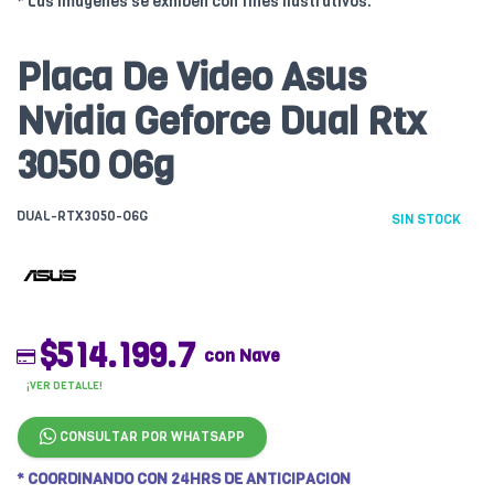
* Las imágenes se exhiben con fines ilustrativos.
Placa De Video Asus
Nvidia Geforce Dual Rtx
3050 O6g
DUAL-RTX3050-O6G
SIN STOCK
$514.199.7
con Nave
¡VER DETALLE!
CONSULTAR POR WHATSAPP
* COORDINANDO CON 24HRS DE ANTICIPACION