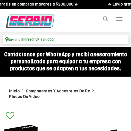
gratis en compras mayores a $200.000 🔥
🔥 Envío gra
Enviar a
Ingresar CP y ciudad
Contáctanos por WhatsApp y recibí asesoramiento
personalizado para equipar a tu empresa con
productos que se adapten a tus necesidades.
Inicio
Componentes Y Accesorios De Pc
Placas De Video