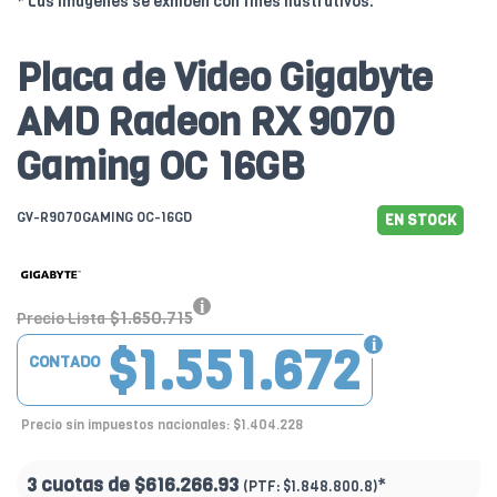
* Las imágenes se exhiben con fines ilustrativos.
Placa de Video Gigabyte
AMD Radeon RX 9070
Gaming OC 16GB
GV-R9070GAMING OC-16GD
EN STOCK
$1.650.715
Precio Lista
$1.551.672
CONTADO
Precio sin impuestos nacionales: $1.404.228
3 cuotas de
$616.266.93
*
(PTF:
$1.848.800.8)