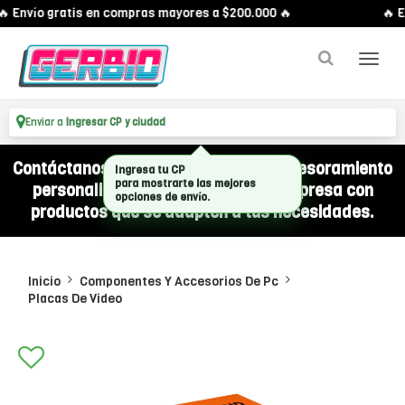
 Envío gratis en compras mayores a $200.000 🔥
🔥 E
Enviar a
Ingresar CP y ciudad
Contáctanos por WhatsApp y recibí asesoramiento
Ingresa tu CP
para mostrarte las mejores
personalizado para equipar a tu empresa con
opciones de envío.
productos que se adapten a tus necesidades.
Inicio
Componentes Y Accesorios De Pc
Placas De Video