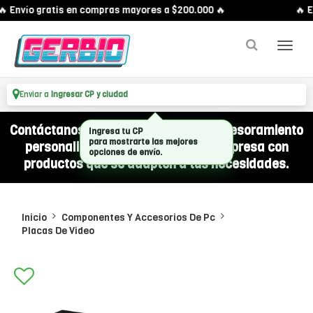
 Envío gratis en compras mayores a $200.000 🔥
🔥 E
Enviar a
Ingresar CP y ciudad
Contáctanos por WhatsApp y recibí asesoramiento
Ingresa tu CP
para mostrarte las mejores
personalizado para equipar a tu empresa con
opciones de envío.
productos que se adapten a tus necesidades.
Inicio
Componentes Y Accesorios De Pc
Placas De Video