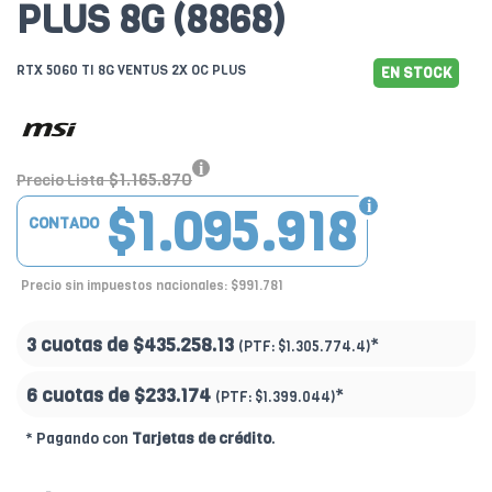
PLUS 8G (8868)
RTX 5060 TI 8G VENTUS 2X OC PLUS
EN STOCK
$1.165.870
Precio Lista
$1.095.918
CONTADO
Precio sin impuestos nacionales: $991.781
3 cuotas de
$435.258.13
*
(PTF:
$1.305.774.4)
6 cuotas de
$233.174
*
(PTF:
$1.399.044)
* Pagando con
Tarjetas de crédito
.