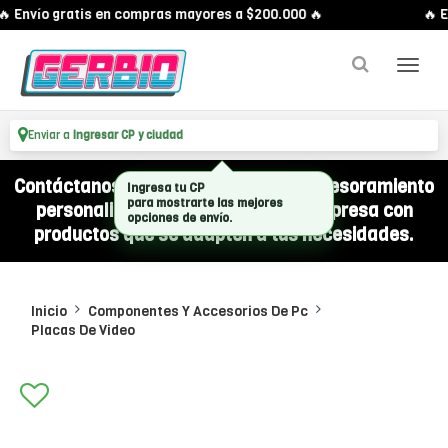
 Envío gratis en compras mayores a $200.000 🔥
🔥 E
Enviar a
Ingresar CP y ciudad
Contáctanos por WhatsApp y recibí asesoramiento
Ingresa tu CP
para mostrarte las mejores
personalizado para equipar a tu empresa con
opciones de envío.
productos que se adapten a tus necesidades.
Inicio
Componentes Y Accesorios De Pc
Placas De Video