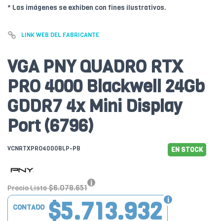
* Las imágenes se exhiben con fines ilustrativos.
LINK WEB DEL FABRICANTE
VGA PNY QUADRO RTX
PRO 4000 Blackwell 24Gb
GDDR7 4x Mini Display
Port (6796)
VCNRTXPRO4000BLP-PB
EN STOCK
$6.078.651
Precio Lista
$5.713.932
CONTADO