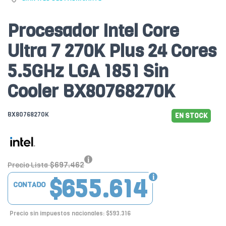
Procesador Intel Core
Ultra 7 270K Plus 24 Cores
5.5GHz LGA 1851 Sin
Cooler BX80768270K
BX80768270K
EN STOCK
$697.462
Precio Lista
$655.614
CONTADO
Precio sin impuestos nacionales: $593.316