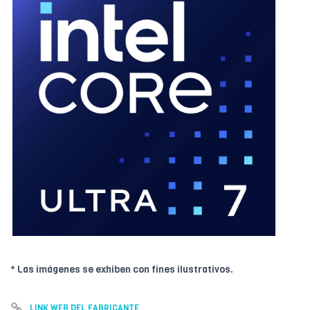
* Las imágenes se exhiben con fines ilustrativos.
LINK WEB DEL FABRICANTE