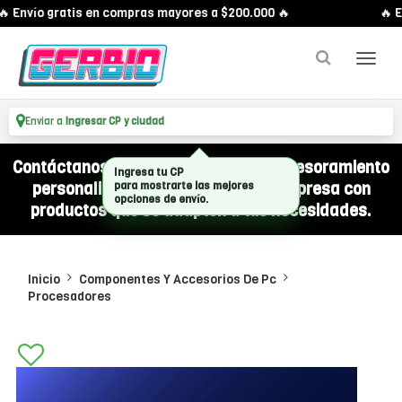
 Envío gratis en compras mayores a $200.000 🔥
🔥 En
Enviar a
Ingresar CP y ciudad
Contáctanos por WhatsApp y recibí asesoramiento
personalizado para equipar a tu empresa con
productos que se adapten a tus necesidades.
Inicio
Componentes Y Accesorios De Pc
Procesadores