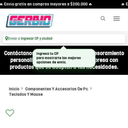
 Envío gratis en compras mayores a $200.000 🔥
🔥 E
Enviar a
Ingresar CP y ciudad
Contáctanos por WhatsApp y recibí asesoramiento
Ingresa tu CP
para mostrarte las mejores
personalizado para equipar a tu empresa con
opciones de envío.
productos que se adapten a tus necesidades.
Inicio
Componentes Y Accesorios De Pc
Teclados Y Mouse