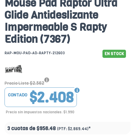
Mouse Pad Raptor Ultra
Glide Antideslizante
Impermeable S Rapty
Edition (7367)
RAP-MOU-PAD-AD-RAPTY-212603
EN STOCK
$2.562
Precio Lista
$2.408
CONTADO
Precio sin impuestos nacionales: $1.990
3 cuotas de
$956.48
*
(PTF:
$2.869.44)