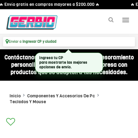
 Envío gratis en compras mayores a $200.000 🔥
🔥 E
Enviar a
Ingresar CP y ciudad
Contáctanos por WhatsApp y recibí asesoramiento
Ingresa tu CP
para mostrarte las mejores
personalizado para equipar a tu empresa con
opciones de envío.
productos que se adapten a tus necesidades.
Inicio
Componentes Y Accesorios De Pc
Teclados Y Mouse