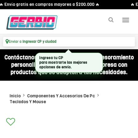
 Envío gratis en compras mayores a $200.000 🔥
🔥 E
Enviar a
Ingresar CP y ciudad
Contáctanos por WhatsApp y recibí asesoramiento
Ingresa tu CP
para mostrarte las mejores
personalizado para equipar a tu empresa con
opciones de envío.
productos que se adapten a tus necesidades.
Inicio
Componentes Y Accesorios De Pc
Teclados Y Mouse