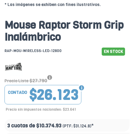
* Las imágenes se exhiben con fines ilustrativos.
Mouse Raptor Storm Grip
Inalámbrico
RAP-MOU-WIRELESS-LED-12800
EN STOCK
$27.790
Precio Lista
$26.123
CONTADO
Precio sin impuestos nacionales: $23.641
3 cuotas de
$10.374.93
*
(PTF:
$31.124.8)