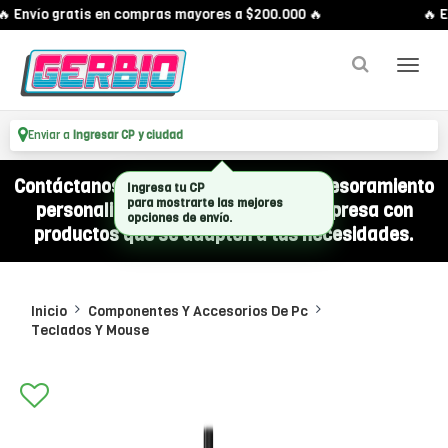
 Envío gratis en compras mayores a $200.000 🔥
🔥 En
Enviar a
Ingresar CP y ciudad
Contáctanos por WhatsApp y recibí asesoramiento
personalizado para equipar a tu empresa con
productos que se adapten a tus necesidades.
Inicio
Componentes Y Accesorios De Pc
Teclados Y Mouse